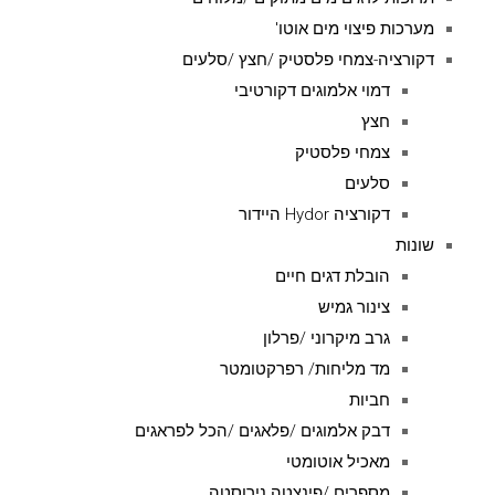
מערכות פיצוי מים אוטו'
דקורציה-צמחי פלסטיק /חצץ /סלעים
דמוי אלמוגים דקורטיבי
חצץ
צמחי פלסטיק
סלעים
דקורציה Hydor היידור
שונות
הובלת דגים חיים
צינור גמיש
גרב מיקרוני /פרלון
מד מליחות/ רפרקטומטר
חביות
דבק אלמוגים /פלאגים /הכל לפראגים
מאכיל אוטומטי
מספרים /פינצטה נירוסטה