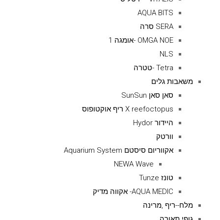
AQUA BITS
SERA סרה
OMGA NOE -אומגה 1
NLS
Tetra -טטרה
משאבות גלים
סאן סאן SunSun
X reefoctopus ריף אוקטופוס
היידור Hydor
וורטק
אקווריום סיסטם Aquarium System
NEWA Wave
טונז Tunze
AQUA MEDIC- אקווה מדיק
מלח--ריף ,מרינה
גופי תאורה