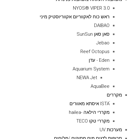
NYOS® VIPER 3.0
ראש כוח לאקווריום אקווריוסטיק מיני
DAIBAO
סאן סאן SunSun
Jebao
Reef Octopus
Eden - עדן
Aquarium System
NEWA Jet
AquaBee
מקררים
ISTAׁׂ איסתא מאוורים
מקררי הילאה -hailea
מקררי טקו TECO
מערכות UV
תרופות לדגים מים מתוקים /מלוחים