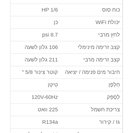
כוח סוס
1/6 HP
יכולת WiFi
כן
לחץ מרבי
8.7 psi
קצב זרימה מינימלי
106 גלון לשעה
קצב זרימה מרבי
211 גלון לשעה
חיבור מים פנימה / יציאה
קוטר צינור 5/8 "
חַלְפָן
טִיטָן
לְסַפֵּק
120V-60Hz
צריכת חשמל
225 וואט
גז / קירור
R134a