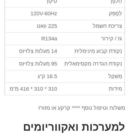
חַלְפָן
טִיטָן
לְסַפֵּק
120V-60Hz
צריכת חשמל
225 וואט
גז / קירור
R134a
נקודת קבוע מינימלית
14 מעלות צלזיוס
נקודת הגדרה מקסימאלית
95 מעלות צלזיוס
מִשׁקָל
16.5 ק"ג
מידות
310 * 310 * 416 מ"מ
משלוח וטיפול נוסף **** קרקע או מזורז
למערכות ואקווריומים