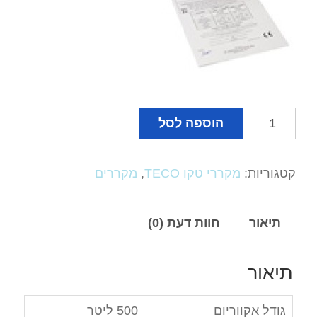
כמות
הוספה לסל
של
מקרר
טקו
קטגוריות:
מקררי טקו TECO
,
מקררים
TK
500
TECO
תיאור
חוות דעת (0)
עד
נפח
תיאור
500
ליטר
גודל אקווריום
500 ליטר