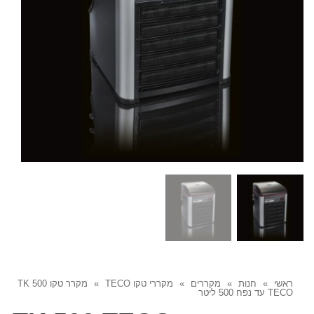
ראשי
»
חנות
»
מקררים
»
מקררי טקו TECO
»
מקרר טקו TK 500
TECO עד נפח 500 ליטר