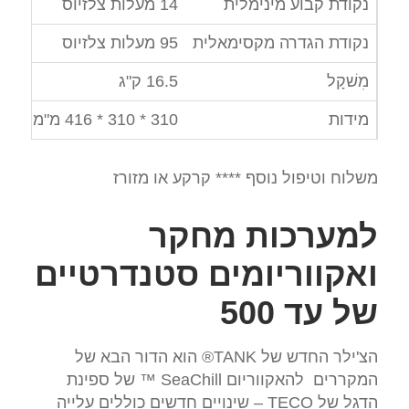
נקודת קבוע מינימלית
14 מעלות צלזיוס
נקודת הגדרה מקסימאלית
95 מעלות צלזיוס
מִשׁקָל
16.5 ק"ג
מידות
310 * 310 * 416 מ"מ
משלוח וטיפול נוסף **** קרקע או מזורז
למערכות מחקר
ואקווריומים סטנדרטיים
של עד 500
הצ'ילר החדש של TANK® הוא הדור הבא של
המקררים להאקווריום SeaChill ™ של ספינת
הדגל של TECO – שינויים חדשים כוללים עלייה