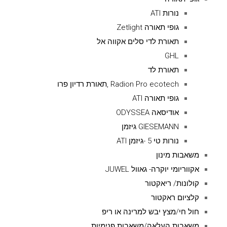
נורות ATI
גופי תאורה Zetlight
תאורת לדי סלים אקווה אל
GHL
תאורת לד
Radion Pro ecotech ,תאורת רדיון פרו
גופי תאורה ATI
אודיסאה ODYSSEA
GIESEMANN גיזמן
נורות טי 5 -גיזמן ATI
משאבות מינון
אקווריומי יוקרה- גאוול JUWEL
קולונות/ ריאקטור
קלציום ראקטור
חול חי/מצץ יבש למרינה או ריפ
משאבות העלאה/משאבות פנימיות