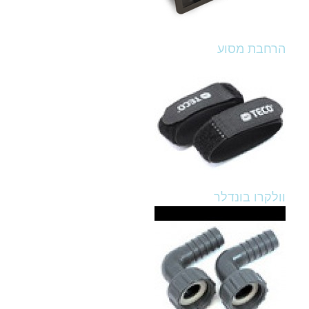
הרחבת מסוע
וולקרו בונדלר