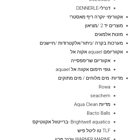
דנרלי-DENNERLE
אקוורימי יוקרה ריף מאסטר!
מוצרים יד 2 /מציאון
מזנות אלמוגים
מערכות בקרה /ניתור/אלקטרודות /חיישנים
אקווריומם aquael אקוה אל
אקווריום שרימפסייה
גופי חימום אקווה אל aquael
מדיות- מים מלוחים / מים מתוקים
Rowa
seachem
מדיות Aqua Clean
Bacto Balls
Brightwell aquatics -ברייטוול אקווטיקס
TLF טו ליטל פיש
WARNER MARINE וורנר מרין