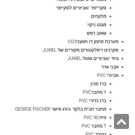
סקרייפר /אביזרים לסקייפר
מלקחים
מגנט ניקוי
שואב רפש
מערכת פחמן דו חמצניCO2
מקרנים ריפלקטורים מקוריים של JUWEL
ציוד /אביזרים גאוול JUWEL
אבני אויר
אביזרי PVC
ברז סכין
Y מחברPVC
ברז כדורי PVC
מחבר חבית בלקד -ג'ורג פישר GEORGE FISCHER
גלילה
זוית 90 PVC
T מחבר PVC
לראש
רקורד PVC