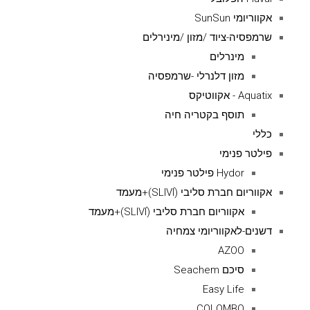
אקווריומי SunSun
שרמפסיה-ציוד /מזון /מינירלים
מינרלים
מזון דלנרלי -שרמפסיה
Aquatix - אקווטיקס
תוסף בקטריה חיה
כללי
פילטר פנימי
Hydor פילטר פנימי
אקווריום חברת סליבי (SLIVIׂׂ)+מעמד
אקווריום חברת סליבי (SLIVIׂׂ)+מעמד
דשנים-לאקווריומי צמחיה
AZOO
סיכם Seachem
Easy Life
COLOMBO