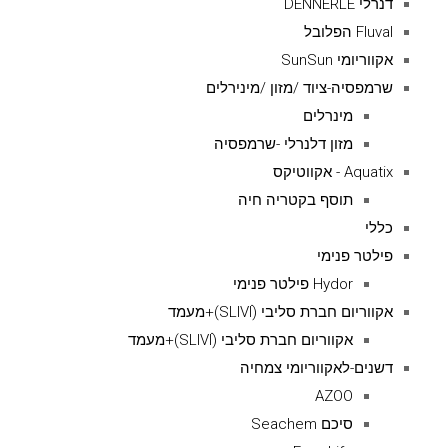
דנרלי DENNERLE
Fluval הפלובל
אקווריומי SunSun
שרמפסיה-ציוד /מזון /מינירלים
מינרלים
מזון דלנרלי -שרמפסיה
Aquatix - אקווטיקס
תוסף בקטריה חיה
כללי
פילטר פנימי
Hydor פילטר פנימי
אקווריום חברת סליבי (SLIVIׂׂ)+מעמד
אקווריום חברת סליבי (SLIVIׂׂ)+מעמד
דשנים-לאקווריומי צמחיה
AZOO
סיכם Seachem