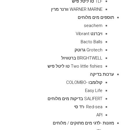
TLF טו ליטל פיש
WARNER MARINE וורנר מרין
תוספים מים מלוחים
seachem
ויברנט Vibrant
Bacto Balls
Grotech גרוטק
BRIGHTWELL ברטוויול
Two little fishies טו ליטל פיש
ערכות בדיקה
קולומבו -COLOMBO
Easy Life
SALIFERT בדיקות מים מלוחים
Red-sea -רד סי
API
מזונות -לדגי מים מתוקים / מלוחים