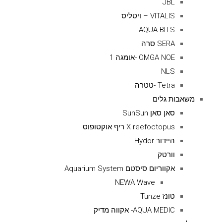
JBL
VITALIS – ויטליס
AQUA BITS
SERA סרה
OMGA NOE -אומגה 1
NLS
Tetra -טטרה
משאבות גלים
סאן סאן SunSun
X reefoctopus ריף אוקטופוס
היידור Hydor
וורטק
אקווריום סיסטם Aquarium System
NEWA Wave
טונז Tunze
AQUA MEDIC- אקווה מדיק