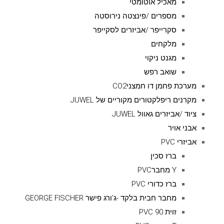
מאכיל אוטומטי
מספרים /פינצטה נירוסטה
סקרייפר /אביזרים לסקייפר
מלקחים
מגנט ניקוי
שואב רפש
מערכת פחמן דו חמצניCO2
מקרנים ריפלקטורים מקוריים של JUWEL
ציוד /אביזרים גאוול JUWEL
אבני אויר
אביזרי PVC
ברז סכין
Y מחברPVC
ברז כדורי PVC
מחבר חבית בלקד -ג'ורג פישר GEORGE FISCHER
זוית 90 PVC