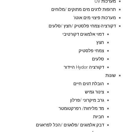
מערכות UV
תרופות לדגים מים מתוקים /מלוחים
מערכות פיצוי מים אוטו'
דקורציה-צמחי פלסטיק /חצץ /סלעים
דמוי אלמוגים דקורטיבי
חצץ
צמחי פלסטיק
סלעים
דקורציה Hydor היידור
שונות
הובלת דגים חיים
צינור גמיש
גרב מיקרוני /פרלון
מד מליחות/ רפרקטומטר
חביות
דבק אלמוגים /פלאגים /הכל לפראגים