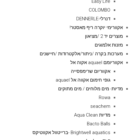
Easy Life
COLOMBO
דנרלי-DENNERLE
אקוורימי יוקרה ריף מאסטר!
מוצרים יד 2 /מציאון
מזנות אלמוגים
מערכות בקרה /ניתור/אלקטרודות /חיישנים
אקווריומם aquael אקוה אל
אקווריום שרימפסייה
גופי חימום אקווה אל aquael
מדיות- מים מלוחים / מים מתוקים
Rowa
seachem
מדיות Aqua Clean
Bacto Balls
Brightwell aquatics -ברייטוול אקווטיקס