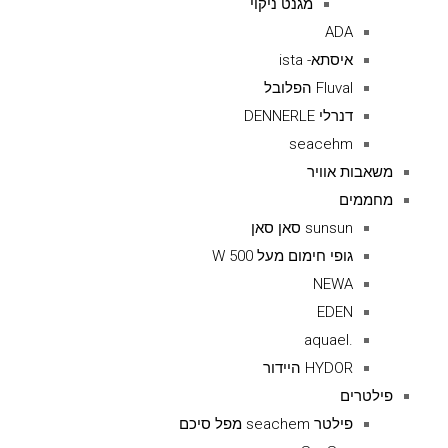
מגנט ניקוי
ADA
איסתא- ista
Fluval הפלובל
דנרלי DENNERLE
seacehm
משאבות אוויר
מחממים
sunsun סאן סאן
גופי חימום מעל 500 W
NEWA
EDEN
.aquael
HYDOR היידור
פילטרים
פילטר seachem מפל סיכם