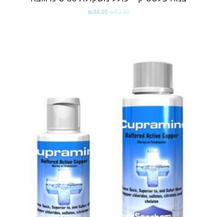
₪
48.00
₪
53.00