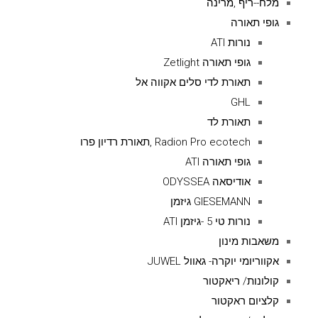
מלח--ריף ,מרינה
גופי תאורה
נורות ATI
גופי תאורה Zetlight
תאורת לדי סלים אקווה אל
GHL
תאורת לד
Radion Pro ecotech ,תאורת רדיון פרו
גופי תאורה ATI
אודיסאה ODYSSEA
GIESEMANN גיזמן
נורות טי 5 -גיזמן ATI
משאבות מינון
אקווריומי יוקרה- גאוול JUWEL
קולונות/ ריאקטור
קלציום ראקטור