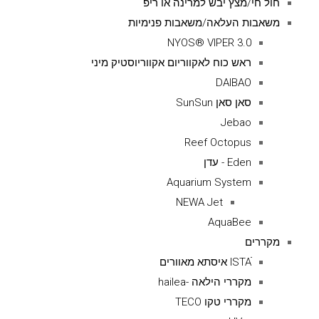
חול חי/מצץ יבש למרינה או ריפ
משאבות העלאה/משאבות פנימיות
NYOS® VIPER 3.0
ראש כוח לאקווריום אקווריוסטיק מיני
DAIBAO
סאן סאן SunSun
Jebao
Reef Octopus
Eden - עדן
Aquarium System
NEWA Jet
AquaBee
מקררים
ISTAׁׂ איסתא מאוורים
מקררי הילאה -hailea
מקררי טקו TECO