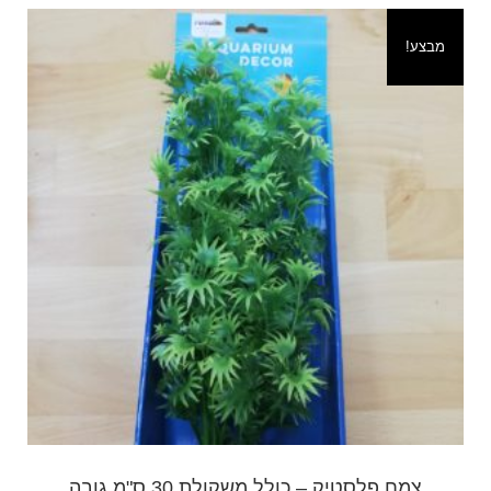
מבצע!
צמח פלסטיק – כולל משקולת 30 ס"מ גובה