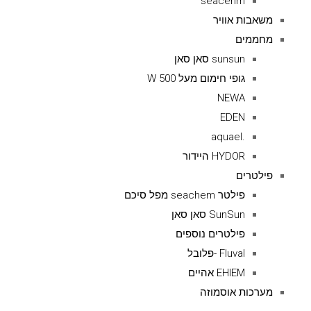
seacehm
משאבות אוויר
מחממים
sunsun סאן סאן
גופי חימום מעל 500 W
NEWA
EDEN
.aquael
HYDOR היידור
פילטרים
פילטר seachem מפל סיכם
SunSun סאן סאן
פילטרים נוספים
Fluval -פלובל
EHIEM אהיים
מערכות אוסמוזה