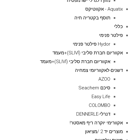
מזון דלנרלי -שרמפסיה
Aquatix - אקווטיקס
תוסף בקטריה חיה
כללי
פילטר פנימי
Hydor פילטר פנימי
אקווריום חברת סליבי (SLIVIׂׂ)+מעמד
אקווריום חברת סליבי (SLIVIׂׂ)+מעמד
דשנים-לאקווריומי צמחיה
AZOO
סיכם Seachem
Easy Life
COLOMBO
דנרלי-DENNERLE
אקוורימי יוקרה ריף מאסטר!
מוצרים יד 2 /מציאון