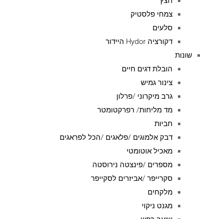
חצץ
צמחי פלסטיק
סלעים
דקורציה Hydor היידור
שונות
הובלת דגים חיים
צינור גמיש
גרב מיקרוני /פרלון
מד מליחות/ רפרקטומטר
חביות
דבק אלמוגים /פלאגים /הכל לפראגים
מאכיל אוטומטי
מספרים /פינצטה נירוסטה
סקרייפר /אביזרים לסקייפר
מלקחים
מגנט ניקוי