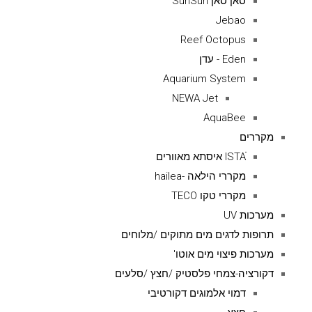
סאן סאן SunSun
Jebao
Reef Octopus
Eden - עדן
Aquarium System
NEWA Jet
AquaBee
מקררים
ISTAׁׂ איסתא מאוורים
מקררי הילאה -hailea
מקררי טקו TECO
מערכות UV
תרופות לדגים מים מתוקים /מלוחים
מערכות פיצוי מים אוטו'
דקורציה-צמחי פלסטיק /חצץ /סלעים
דמוי אלמוגים דקורטיבי