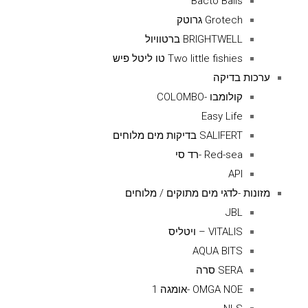
Bacto Balls
Grotech גרוטק
BRIGHTWELL ברטוויול
Two little fishies טו ליטל פיש
ערכות בדיקה
קולומבו -COLOMBO
Easy Life
SALIFERT בדיקות מים מלוחים
Red-sea -רד סי
API
מזונות -לדגי מים מתוקים / מלוחים
JBL
VITALIS – ויטליס
AQUA BITS
SERA סרה
OMGA NOE -אומגה 1