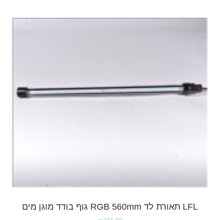
LFL תאורת לד RGB 560mm גוף בודד מוגן מים