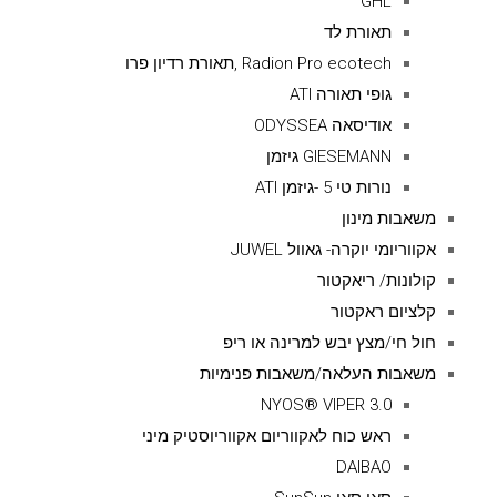
GHL
תאורת לד
Radion Pro ecotech ,תאורת רדיון פרו
גופי תאורה ATI
אודיסאה ODYSSEA
GIESEMANN גיזמן
נורות טי 5 -גיזמן ATI
משאבות מינון
אקווריומי יוקרה- גאוול JUWEL
קולונות/ ריאקטור
קלציום ראקטור
חול חי/מצץ יבש למרינה או ריפ
משאבות העלאה/משאבות פנימיות
NYOS® VIPER 3.0
ראש כוח לאקווריום אקווריוסטיק מיני
DAIBAO