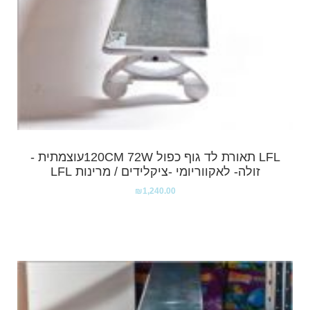
LFL תאורת לד גוף כפול 120CM 72Wעוצמתית -
זולה- לאקווריומי -ציקלידים / מרינות LFL
₪
1,240.00