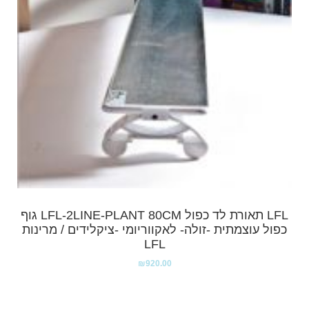
LFL תאורת לד כפול LFL-2LINE-PLANT 80CM גוף
כפול עוצמתית -זולה- לאקווריומי -ציקלידים / מרינות
LFL
₪
920.00