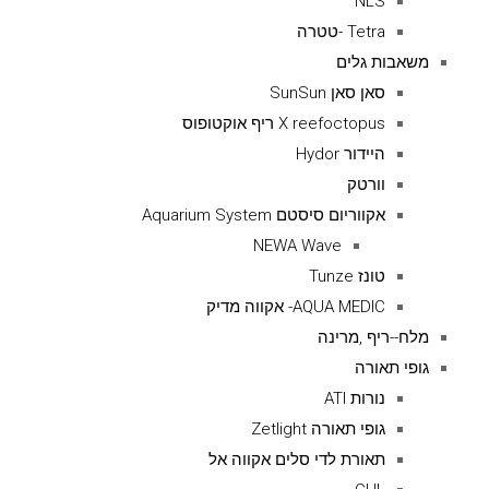
NLS
Tetra -טטרה
משאבות גלים
סאן סאן SunSun
X reefoctopus ריף אוקטופוס
היידור Hydor
וורטק
אקווריום סיסטם Aquarium System
NEWA Wave
טונז Tunze
AQUA MEDIC- אקווה מדיק
מלח--ריף ,מרינה
גופי תאורה
נורות ATI
גופי תאורה Zetlight
תאורת לדי סלים אקווה אל