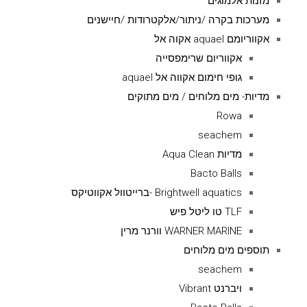
מזנות אלמוגים
מערכות בקרה /ניתור/אלקטרודות /חיישנים
אקווריומם aquael אקוה אל
אקווריום שרימפסייה
גופי חימום אקווה אל aquael
מדיות- מים מלוחים / מים מתוקים
Rowa
seachem
מדיות Aqua Clean
Bacto Balls
Brightwell aquatics -ברייטוול אקווטיקס
TLF טו ליטל פיש
WARNER MARINE וורנר מרין
תוספים מים מלוחים
seachem
ויברנט Vibrant