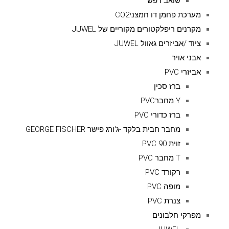
שואב רפש
מערכת פחמן דו חמצניCO2
מקרנים ריפלקטורים מקוריים של JUWEL
ציוד /אביזרים גאוול JUWEL
אבני אויר
אביזרי PVC
ברז סכין
Y מחברPVC
ברז כדורי PVC
מחבר חבית בלקד -ג'ורג פישר GEORGE FISCHER
זוית 90 PVC
T מחבר PVC
רקורד PVC
מופה PVC
צנרת PVC
מפרקי חלבונים