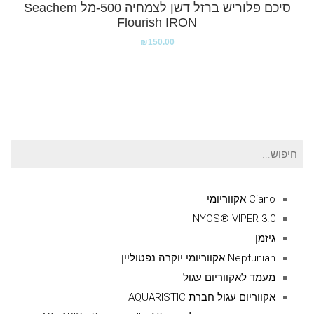
סיכם פלוריש ברזל דשן לצמחיה 500-מל Seachem
Flourish IRON
₪
150.00
חיפוש
עבור:
Ciano אקווריומי
NYOS® VIPER 3.0
גיזמן
Neptunian אקווריומי יוקרה נפטוליין
מעמד לאקווריום עגול
אקווריום עגול חברת AQUARISTIC