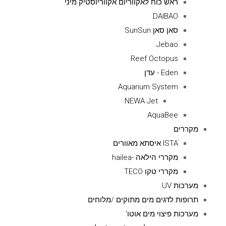
ראש כוח לאקווריום אקווריוסטיק מיני
DAIBAO
סאן סאן SunSun
Jebao
Reef Octopus
Eden - עדן
Aquarium System
NEWA Jet
AquaBee
מקררים
ISTAׁׂ איסתא מאוורים
מקררי הילאה -hailea
מקררי טקו TECO
מערכות UV
תרופות לדגים מים מתוקים /מלוחים
מערכות פיצוי מים אוטו'