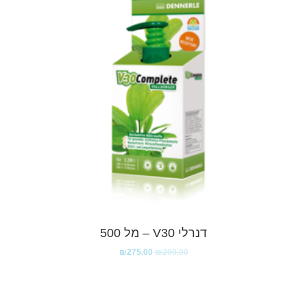
דנרלי V30 – מל 500
₪
275.00
₪
290.00