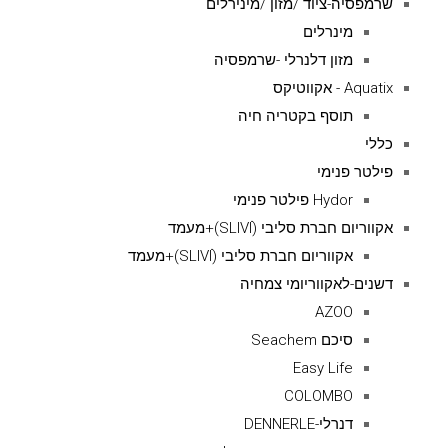
שרמפסיה-ציוד /מזון /מינירלים
מינרלים
מזון דלנרלי -שרמפסיה
Aquatix - אקווטיקס
תוסף בקטריה חיה
כללי
פילטר פנימי
Hydor פילטר פנימי
אקווריום חברת סליבי (SLIVIׂׂ)+מעמד
אקווריום חברת סליבי (SLIVIׂׂ)+מעמד
דשנים-לאקווריומי צמחיה
AZOO
סיכם Seachem
Easy Life
COLOMBO
דנרלי-DENNERLE