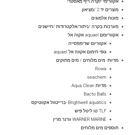
אקוורימי יוקרה ריף מאסטר!
מוצרים יד 2 /מציאון
מזנות אלמוגים
מערכות בקרה /ניתור/אלקטרודות /חיישנים
אקווריומם aquael אקוה אל
אקווריום שרימפסייה
גופי חימום אקווה אל aquael
מדיות- מים מלוחים / מים מתוקים
Rowa
seachem
מדיות Aqua Clean
Bacto Balls
Brightwell aquatics -ברייטוול אקווטיקס
TLF טו ליטל פיש
WARNER MARINE וורנר מרין
תוספים מים מלוחים