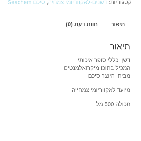
קטגוריות:
דשנים-לאקווריומי צמחיה
,
סיכם Seachem
דשן
לצמחיה
500-
תיאור
חוות דעת (0)
מל
Seachem
תיאור
Flourish
דשן כללי סופר איכותי
המכיל בתוכו מיקרואלמנטים
מבית היוצר סיכם
מיועד לאקווריומי צמחייה
תכולה 500 מל