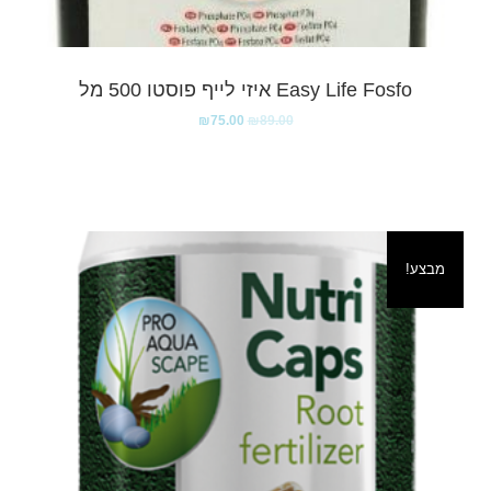
Easy Life Fosfo איזי לייף פוסטו 500 מל
₪
75.00
₪
89.00
מבצע!