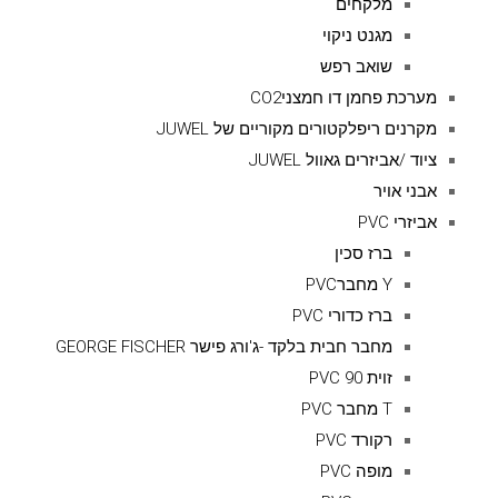
מלקחים
מגנט ניקוי
שואב רפש
מערכת פחמן דו חמצניCO2
מקרנים ריפלקטורים מקוריים של JUWEL
ציוד /אביזרים גאוול JUWEL
אבני אויר
אביזרי PVC
ברז סכין
Y מחברPVC
ברז כדורי PVC
מחבר חבית בלקד -ג'ורג פישר GEORGE FISCHER
זוית 90 PVC
T מחבר PVC
רקורד PVC
מופה PVC