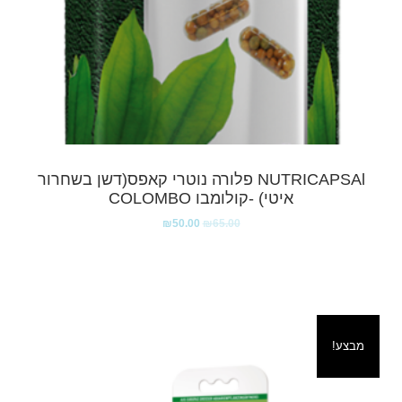
NUTRICAPSAl פלורה נוטרי קאפס(דשן בשחרור
איטי) -קולומבו COLOMBO
₪
50.00
₪
65.00
מבצע!