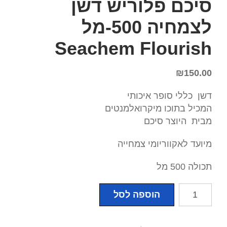
סיכם פלוריש דשן
לצמחיה 500-מל
Seachem Flourish
₪
150.00
דשן כללי סופר איכותי
המכיל בתוכו מיקרואלמנטים
מבית היוצר סיכם
מיועד לאקווריומי צמחייה
תכולה 500 מל
כמות
הוספה לסל
של
סיכם
פלוריש