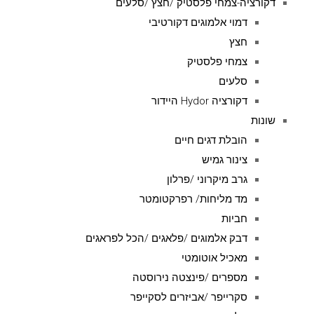
דקורציה-צמחי פלסטיק /חצץ /סלעים
דמוי אלמוגים דקורטיבי
חצץ
צמחי פלסטיק
סלעים
דקורציה Hydor היידור
שונות
הובלת דגים חיים
צינור גמיש
גרב מיקרוני /פרלון
מד מליחות/ רפרקטומטר
חביות
דבק אלמוגים /פלאגים /הכל לפראגים
מאכיל אוטומטי
מספרים /פינצטה נירוסטה
סקרייפר /אביזרים לסקייפר