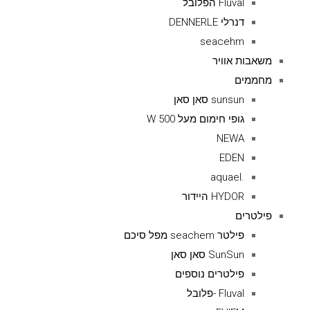
Fluval הפלובל
דנרלי DENNERLE
seacehm
משאבות אוויר
מחממים
sunsun סאן סאן
גופי חימום מעל 500 W
NEWA
EDEN
.aquael
HYDOR היידור
פילטרים
פילטר seachem מפל סיכם
SunSun סאן סאן
פילטרים נוספים
Fluval -פלובל