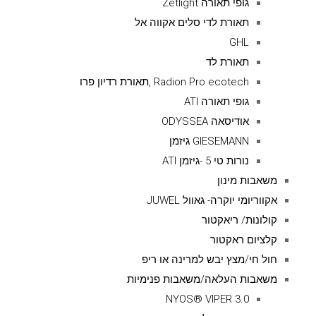
גופי תאורה Zetlight
תאורת לדי סלים אקווה אל
GHL
תאורת לד
Radion Pro ecotech ,תאורת רדיון פרו
גופי תאורה ATI
אודיסאה ODYSSEA
GIESEMANN גיזמן
נורות טי 5 -גיזמן ATI
משאבות מינון
אקווריומי יוקרה- גאוול JUWEL
קולונות/ ריאקטור
קלציום ראקטור
חול חי/מצץ יבש למרינה או ריפ
משאבות העלאה/משאבות פנימיות
NYOS® VIPER 3.0