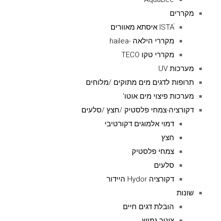
מקררים
ISTAׁׂ איסתא מאוורים
מקררי הילאה -hailea
מקררי טקו TECO
מערכות UV
תרופות לדגים מים מתוקים /מלוחים
מערכות פיצוי מים אוטו'
דקורציה-צמחי פלסטיק /חצץ /סלעים
דמוי אלמוגים דקורטיבי
חצץ
צמחי פלסטיק
סלעים
דקורציה Hydor היידור
שונות
הובלת דגים חיים
צינור גמיש