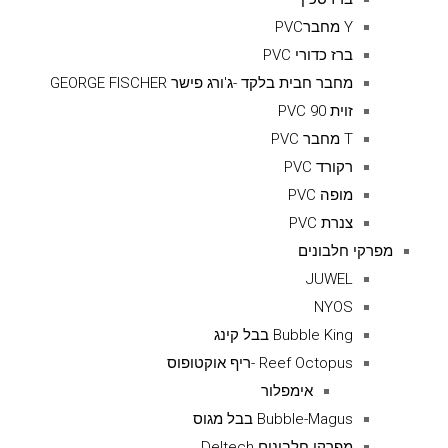
Y מחברPVC
ברז כדורי PVC
מחבר חבית בלקד -ג'ורג פישר GEORGE FISCHER
זוית 90 PVC
T מחבר PVC
רקורד PVC
מופה PVC
צנרת PVC
מפרקי חלבונים
JUWEL
NYOS
Bubble King בבל קינג
Reef Octopus -ריף אוקטופוס
אימפלור
Bubble-Magus בבל מגוס
מפרקי חלבונים Deltech