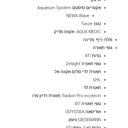
אקווריום סיסטם Aquarium System
NEWA Wave
טונז Tunze
AQUA MEDIC- אקווה מדיק
מלח--ריף ,מרינה
גופי תאורה
נורות ATI
גופי תאורה Zetlight
תאורת לדי סלים אקווה אל
GHL
תאורת לד
Radion Pro ecotech ,תאורת רדיון פרו
גופי תאורה ATI
אודיסאה ODYSSEA
GIESEMANN גיזמן
נורות טי 5 -גיזמן ATI