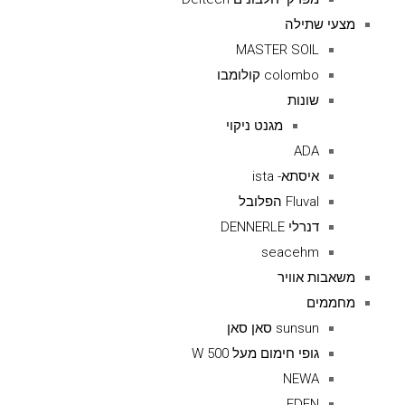
מצעי שתילה
MASTER SOIL
colombo קולומבו
שונות
מגנט ניקוי
ADA
איסתא- ista
Fluval הפלובל
דנרלי DENNERLE
seacehm
משאבות אוויר
מחממים
sunsun סאן סאן
גופי חימום מעל 500 W
NEWA
EDEN