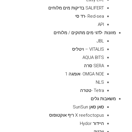
SALIFERT בדיקות מים מלוחים
Red-sea -רד סי
API
מזונות -לדגי מים מתוקים / מלוחים
JBL
VITALIS – ויטליס
AQUA BITS
SERA סרה
OMGA NOE -אומגה 1
NLS
Tetra -טטרה
משאבות גלים
סאן סאן SunSun
X reefoctopus ריף אוקטופוס
היידור Hydor
וורטק