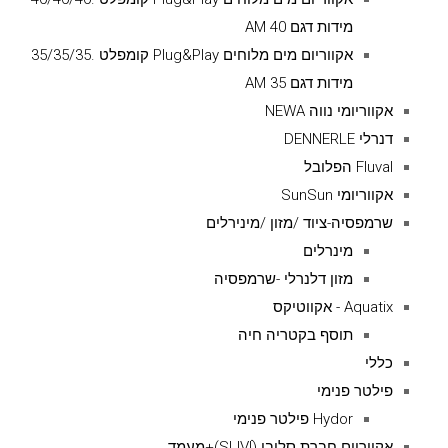
מידות דגם AM 40
אקווריום מים מלוחים Plug&Play קומפלט .35/35/35
מידות דגם AM 35
אקווריומי נווה NEWA
דנרלי DENNERLE
Fluval הפלובל
אקווריומי SunSun
שרמפסיה-ציוד /מזון /מינירלים
מינרלים
מזון דלנרלי -שרמפסיה
Aquatix - אקווטיקס
תוסף בקטריה חיה
כללי
פילטר פנימי
Hydor פילטר פנימי
אקווריום חברת סליבי (SLIVIׂׂ)+מעמד