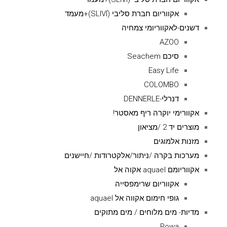
אקווריום חברת סליבי (SLIVIׂׂ)+מעמד
דשנים-לאקווריומי צמחיה
AZOO
סיכם Seachem
Easy Life
COLOMBO
דנרלי-DENNERLE
אקוורימי יוקרה ריף מאסטר!
מוצרים יד 2 /מציאון
מזנות אלמוגים
מערכות בקרה /ניתור/אלקטרודות /חיישנים
אקווריומם aquael אקוה אל
אקווריום שרימפסייה
גופי חימום אקווה אל aquael
מדיות- מים מלוחים / מים מתוקים
Rowa