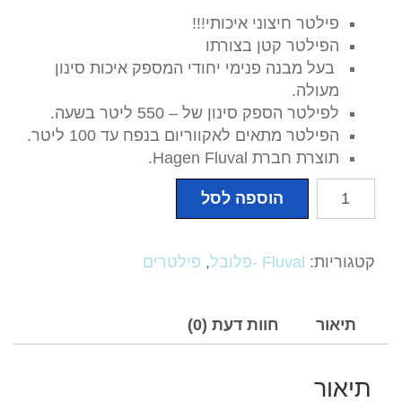
פילטר חיצוני איכותי!!!
הפילטר קטן בצורתו
בעל מבנה פנימי יחודי המספק איכות סינון
מעולה.
לפילטר הספק סינון של – 550 ליטר בשעה.
הפילטר מתאים לאקווריום בנפח עד 100 ליטר.
תוצרת חברת Hagen Fluval.
כמות
הוספה לסל
של
פילטר
חיצוני
קטגוריות:
Fluval -פלובל
,
פילטרים
פלובל
106
(
תיאור
חוות דעת (0)
Fluval
)
תיאור