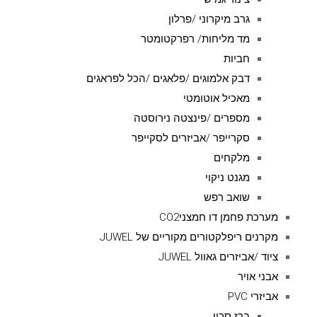
גרב מיקרוני /פרלון
מד מליחות/ רפרקטומטר
חביות
דבק אלמוגים /פלאגים /הכל לפראגים
מאכיל אוטומטי
מספרים /פינצטה נירוסטה
סקרייפר /אביזרים לסקייפר
מלקחים
מגנט ניקוי
שואב רפש
מערכת פחמן דו חמצניCO2
מקרנים ריפלקטורים מקוריים של JUWEL
ציוד /אביזרים גאוול JUWEL
אבני אויר
אביזרי PVC
ברז סכין