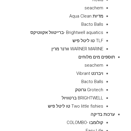
seachem
מדיות Aqua Clean
Bacto Balls
Brightwell aquatics -ברייטוול אקווטיקס
TLF טו ליטל פיש
WARNER MARINE וורנר מרין
תוספים מים מלוחים
seachem
ויברנט Vibrant
Bacto Balls
Grotech גרוטק
BRIGHTWELL ברטוויול
Two little fishies טו ליטל פיש
ערכות בדיקה
קולומבו -COLOMBO
Easy Life