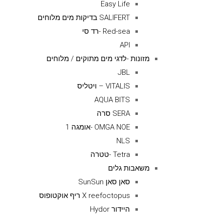
Easy Life
SALIFERT בדיקות מים מלוחים
Red-sea -רד סי
API
מזונות -לדגי מים מתוקים / מלוחים
JBL
VITALIS – ויטליס
AQUA BITS
SERA סרה
OMGA NOE -אומגה 1
NLS
Tetra -טטרה
משאבות גלים
סאן סאן SunSun
X reefoctopus ריף אוקטופוס
היידור Hydor