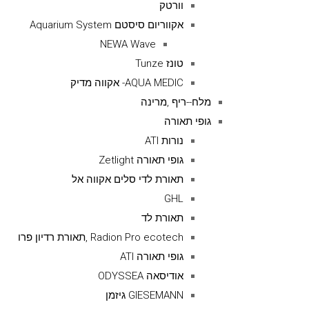
וורטק
אקווריום סיסטם Aquarium System
NEWA Wave
טונז Tunze
AQUA MEDIC- אקווה מדיק
מלח--ריף ,מרינה
גופי תאורה
נורות ATI
גופי תאורה Zetlight
תאורת לדי סלים אקווה אל
GHL
תאורת לד
Radion Pro ecotech ,תאורת רדיון פרו
גופי תאורה ATI
אודיסאה ODYSSEA
GIESEMANN גיזמן