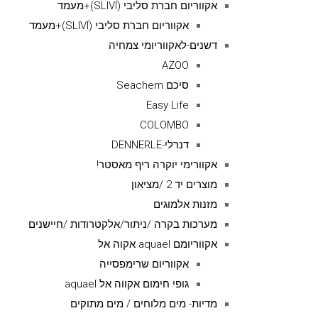
אקווריום חברת סליבי (SLIVIׂׂ)+מעמד
אקווריום חברת סליבי (SLIVIׂׂ)+מעמד
דשנים-לאקווריומי צמחיה
AZOO
סיכם Seachem
Easy Life
COLOMBO
דנרלי-DENNERLE
אקוורימי יוקרה ריף מאסטר!
מוצרים יד 2 /מציאון
מזנות אלמוגים
מערכות בקרה /ניתור/אלקטרודות /חיישנים
אקווריומם aquael אקוה אל
אקווריום שרימפסייה
גופי חימום אקווה אל aquael
מדיות- מים מלוחים / מים מתוקים