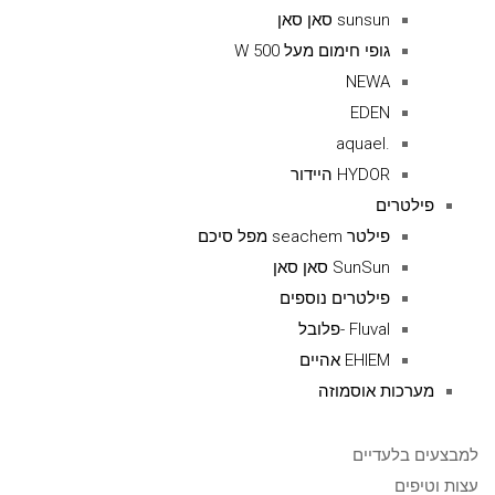
sunsun סאן סאן
גופי חימום מעל 500 W
NEWA
EDEN
.aquael
HYDOR היידור
פילטרים
פילטר seachem מפל סיכם
SunSun סאן סאן
פילטרים נוספים
Fluval -פלובל
EHIEM אהיים
מערכות אוסמוזה
למבצעים בלעדיים
עצות וטיפים