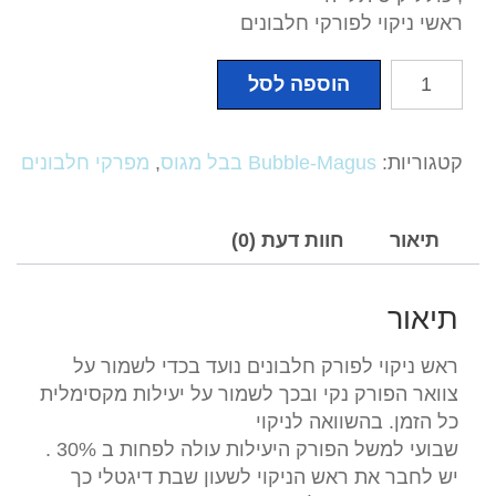
ראשי ניקוי לפורקי חלבונים
כמות
הוספה לסל
של
ראש
ניקוי
קטגוריות:
Bubble-Magus בבל מגוס
,
מפרקי חלבונים
ACS250
לפורק
בקוטר
תיאור
חוות דעת (0)
250
מ"מ
תיאור
ראש ניקוי לפורק חלבונים נועד בכדי לשמור על
צוואר הפורק נקי ובכך לשמור על יעילות מקסימלית
כל הזמן. בהשוואה לניקוי
שבועי למשל הפורק היעילות עולה לפחות ב 30% .
יש לחבר את ראש הניקוי לשעון שבת דיגטלי כך