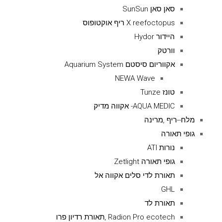
סאן סאן SunSun
X reefoctopus ריף אוקטופוס
היידור Hydor
וורטק
אקווריום סיסטם Aquarium System
NEWA Wave
טונז Tunze
AQUA MEDIC- אקווה מדיק
מלח--ריף ,מרינה
גופי תאורה
נורות ATI
גופי תאורה Zetlight
תאורת לדי סלים אקווה אל
GHL
תאורת לד
Radion Pro ecotech ,תאורת רדיון פרו