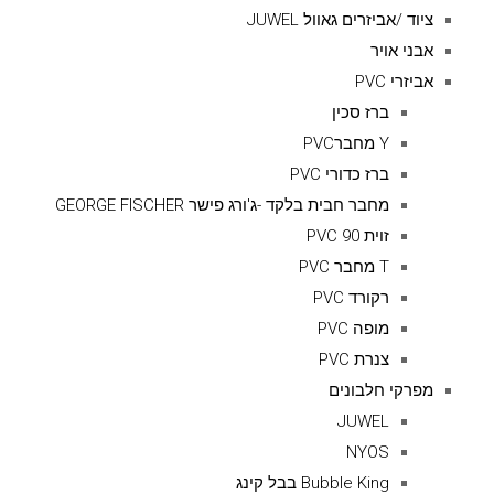
ציוד /אביזרים גאוול JUWEL
אבני אויר
אביזרי PVC
ברז סכין
Y מחברPVC
ברז כדורי PVC
מחבר חבית בלקד -ג'ורג פישר GEORGE FISCHER
זוית 90 PVC
T מחבר PVC
רקורד PVC
מופה PVC
צנרת PVC
מפרקי חלבונים
JUWEL
NYOS
Bubble King בבל קינג