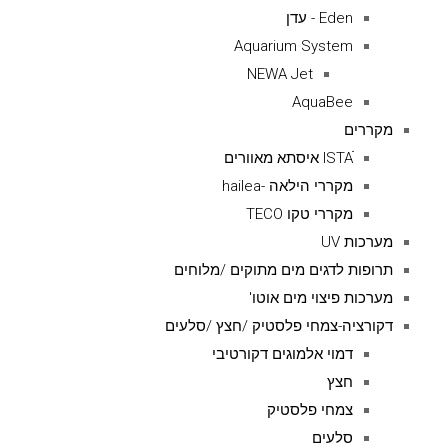
Eden - עדן
Aquarium System
NEWA Jet
AquaBee
מקררים
ISTAׁׂ איסתא מאוורים
מקררי הילאה -hailea
מקררי טקו TECO
מערכות UV
תרופות לדגים מים מתוקים /מלוחים
מערכות פיצוי מים אוטו'
דקורציה-צמחי פלסטיק /חצץ /סלעים
דמוי אלמוגים דקורטיבי
חצץ
צמחי פלסטיק
סלעים