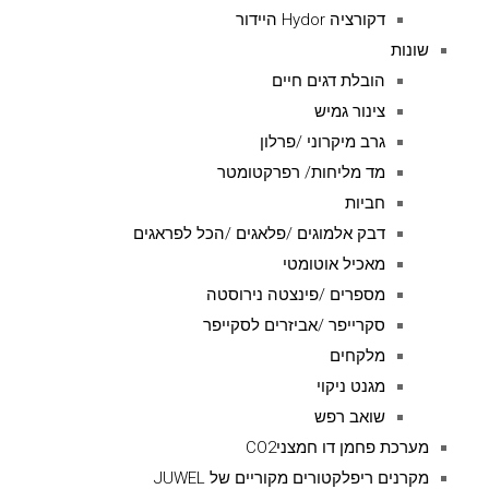
דקורציה Hydor היידור
שונות
הובלת דגים חיים
צינור גמיש
גרב מיקרוני /פרלון
מד מליחות/ רפרקטומטר
חביות
דבק אלמוגים /פלאגים /הכל לפראגים
מאכיל אוטומטי
מספרים /פינצטה נירוסטה
סקרייפר /אביזרים לסקייפר
מלקחים
מגנט ניקוי
שואב רפש
מערכת פחמן דו חמצניCO2
מקרנים ריפלקטורים מקוריים של JUWEL