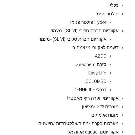
כללי
פילטר פנימי
Hydor פילטר פנימי
אקווריום חברת סליבי (SLIVIׂׂ)+מעמד
אקווריום חברת סליבי (SLIVIׂׂ)+מעמד
דשנים-לאקווריומי צמחיה
AZOO
סיכם Seachem
Easy Life
COLOMBO
דנרלי-DENNERLE
אקוורימי יוקרה ריף מאסטר!
מוצרים יד 2 /מציאון
מזנות אלמוגים
מערכות בקרה /ניתור/אלקטרודות /חיישנים
אקווריומם aquael אקוה אל