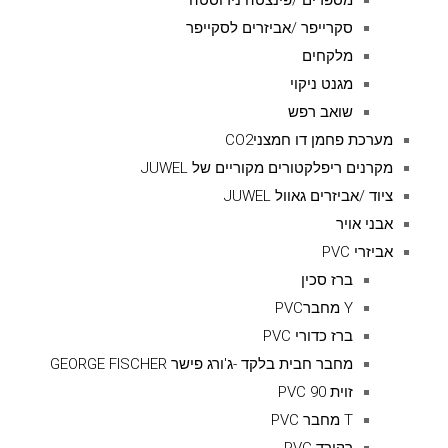
מספרים /פינצטה נירוסטה
סקרייפר /אביזרים לסקייפר
מלקחים
מגנט ניקוי
שואב רפש
מערכת פחמן דו חמצניCO2
מקרנים ריפלקטורים מקוריים של JUWEL
ציוד /אביזרים גאוול JUWEL
אבני אויר
אביזרי PVC
ברז סכין
Y מחברPVC
ברז כדורי PVC
מחבר חבית בלקד -ג'ורג פישר GEORGE FISCHER
זוית 90 PVC
T מחבר PVC