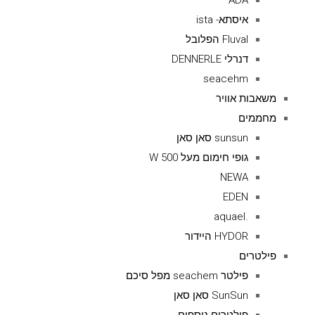
ADA
איסתא- ista
Fluval הפלובל
דנרלי DENNERLE
seacehm
משאבות אוויר
מחממים
sunsun סאן סאן
גופי חימום מעל 500 W
NEWA
EDEN
.aquael
HYDOR היידור
פילטרים
פילטר seachem מפל סיכם
SunSun סאן סאן