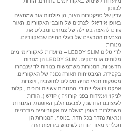
מיועדות לשימוש באקווריומים פתוחים. הודות
לכוונון
עדין של ספקטרום האור, הן פולטות אור שמתאים
באופן אידיאלי לצרכים של חובבי האקווריום. האור
גורם להאצה בגדילה של צמחים ומבליט את
הצבעים הטבעיים של בעלי החיים שבאקווריום.
מנורות
לדי סלים LEDDY SLIM – מיועדות לאקווריומי מים
מלוחים או מתוקים. LEDDY SLIM הן מנורות
חדשניות. המנורות משתמשות בנורות לד שנבחרו
בקפידה, המבטיחות תאורה נכונה של האקווריום,
מספקות תנאי מחיה מעולים לתושביה, ויוצרות
אפקט ויזואלי ייחודי. המנורות עשויות זכוכית , קלות
לניקוי ועמידות בפני קורוזיה ) 67IP (. הודות
לעיצובם החדשני, לצבעם הלבן האופנתי, המנורות
משתלבות באופן מושלם עם אקווריומים מודרניים
ונראות נהדר בכל חדר. בנוסף, המנורות הן
תכליתי מאוד הודות לשימוש בזרועות הזזה