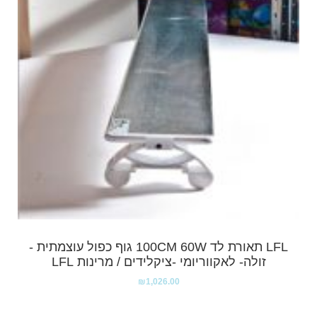
LFL תאורת לד 100CM 60W גוף כפול עוצמתית -
זולה- לאקווריומי -ציקלידים / מרינות LFL
₪
1,026.00