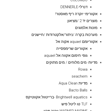
COLOMBO
דנרלי-DENNERLE
אקוורימי יוקרה ריף מאסטר!
מוצרים יד 2 /מציאון
מזנות אלמוגים
מערכות בקרה /ניתור/אלקטרודות /חיישנים
אקווריומם aquael אקוה אל
אקווריום שרימפסייה
גופי חימום אקווה אל aquael
מדיות- מים מלוחים / מים מתוקים
Rowa
seachem
מדיות Aqua Clean
Bacto Balls
Brightwell aquatics -ברייטוול אקווטיקס
TLF טו ליטל פיש