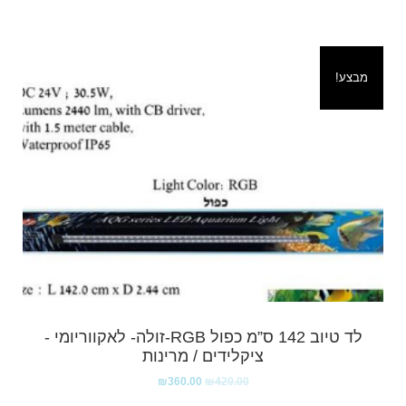
מבצע!
לד טיוב 142 ס”מ כפול RGB-זולה- לאקווריומי -
ציקלידים / מרינות
₪
360.00
₪
420.00