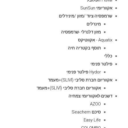
Fluval הפלובל
אקווריומי SunSun
שרמפסיה-ציוד /מזון /מינירלים
מינרלים
מזון דלנרלי -שרמפסיה
Aquatix - אקווטיקס
תוסף בקטריה חיה
כללי
פילטר פנימי
Hydor פילטר פנימי
אקווריום חברת סליבי (SLIVIׂׂ)+מעמד
אקווריום חברת סליבי (SLIVIׂׂ)+מעמד
דשנים-לאקווריומי צמחיה
AZOO
סיכם Seachem
Easy Life