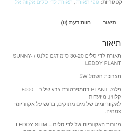
קטגוריות:
גופי תאורה
,
תאורת לדי סלים אקווה אל
סלים
30-
20
תיאור
חוות דעת (0)
ס''מ
דגם
תיאור
פלנט
/
תאורת לדי סלים 30-20 ס"מ דגם פלנט / SUNNY-
SUNNY-
LEDDY PLANT
LEDDY
PLANT
תצרוכת חשמל 5W
פלנט PLANT בטמפרטורת צבע של כ – 8000
קלווין, מיועדות
לאקווריומים של מים מתוקים, בדגש על אקווריומי
צמחיה.
מנורות האקווריום של לדי סלים – LEDDY SLIM