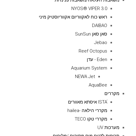
משאבות העלאה/משאבות פנימיות
NYOS® VIPER 3.0
ראש כוח לאקווריום אקווריוסטיק מיני
DAIBAO
סאן סאן SunSun
Jebao
Reef Octopus
Eden - עדן
Aquarium System
NEWA Jet
AquaBee
מקררים
ISTAׁׂ איסתא מאוורים
מקררי הילאה -hailea
מקררי טקו TECO
מערכות UV