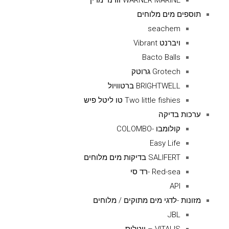
WARNER MARINE וורנר מרין
תוספים מים מלוחים
seachem
ויברנט Vibrant
Bacto Balls
Grotech גרוטק
BRIGHTWELL ברטוויול
Two little fishies טו ליטל פיש
ערכות בדיקה
קולומבו -COLOMBO
Easy Life
SALIFERT בדיקות מים מלוחים
Red-sea -רד סי
API
מזונות -לדגי מים מתוקים / מלוחים
JBL