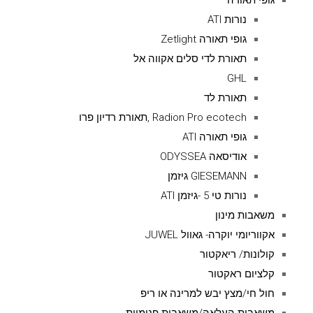
גופי תאורה
נורות ATI
גופי תאורה Zetlight
תאורת לדי סלים אקווה אל
GHL
תאורת לד
Radion Pro ecotech ,תאורת רדיון פרו
גופי תאורה ATI
אודיסאה ODYSSEA
GIESEMANN גיזמן
נורות טי 5 -גיזמן ATI
משאבות מינון
אקווריומי יוקרה- גאוול JUWEL
קולונות/ ריאקטור
קלציום ראקטור
חול חי/מצץ יבש למרינה או ריפ