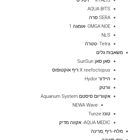
VITALIS – ויטליס
AQUA BITS
SERA סרה
OMGA NOE -אומגה 1
NLS
Tetra -טטרה
משאבות גלים
סאן סאן SunSun
X reefoctopus ריף אוקטופוס
היידור Hydor
וורטק
אקווריום סיסטם Aquarium System
NEWA Wave
טונז Tunze
AQUA MEDIC- אקווה מדיק
מלח--ריף ,מרינה