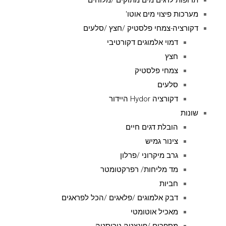
תרופות לדגים מים מתוקים /מלוחים
מערכות פיצוי מים אוטו'
דקורציה-צמחי פלסטיק /חצץ /סלעים
דמוי אלמוגים דקורטיבי
חצץ
צמחי פלסטיק
סלעים
דקורציה Hydor היידור
שונות
הובלת דגים חיים
צינור גמיש
גרב מיקרוני /פרלון
מד מליחות/ רפרקטומטר
חביות
דבק אלמוגים /פלאגים /הכל לפראגים
מאכיל אוטומטי