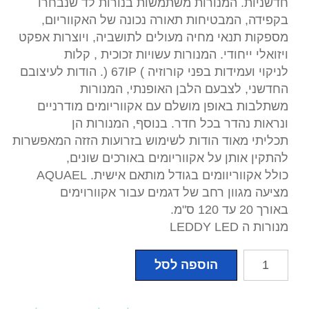
חדשניות. המנורות משתמשות בנורות לד שנבחרו
בקפידה, המבטיחות תאורה נכונה של האקווריום,
מספקות תנאי מחיה מעולים לתושביה, ויוצרות אפקט
ויזואלי ייחודי. המנורות עשויות זכוכית , קלות
לניקוי ועמידות בפני קורוזיה ) 67IP (. הודות לעיצובם
החדשני, לצבעם הלבן האופנתי, המנורות
משתלבות באופן מושלם עם אקווריומים מודרניים
ונראות נהדר בכל חדר. בנוסף, המנורות הן
תכליתי מאוד הודות לשימוש בזרועות הזזה המאפשרות
להתקין אותן על אקווריומים באורכים שונים,
כולל אקווריוומים בגודל מותאם אישית. AQUAEL
מציעה מגוון רחב של דגמים עבור אקוורוימים
באורך 20 עד 120 ס"מ.
מנורות ה LEDDY LED
כמות
הוספה לסל
של
תאורת
לדי