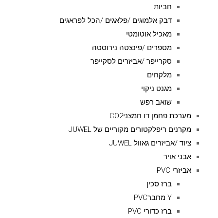
חביות
דבק אלמוגים /פלאגים /הכל לפראגים
מאכיל אוטומטי
מספרים /פינצטה נירוסטה
סקרייפר /אביזרים לסקייפר
מלקחים
מגנט ניקוי
שואב רפש
מערכת פחמן דו חמצניCO2
מקרנים ריפלקטורים מקוריים של JUWEL
ציוד /אביזרים גאוול JUWEL
אבני אויר
אביזרי PVC
ברז סכין
Y מחברPVC
ברז כדורי PVC