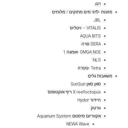
API
מזונות -לדגי מים מתוקים / מלוחים
JBL
VITALIS – ויטליס
AQUA BITS
SERA סרה
OMGA NOE -אומגה 1
NLS
Tetra -טטרה
משאבות גלים
סאן סאן SunSun
X reefoctopus ריף אוקטופוס
היידור Hydor
וורטק
אקווריום סיסטם Aquarium System
NEWA Wave