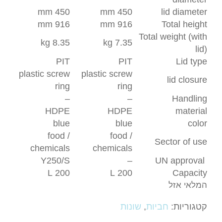
450 mm
450 mm
lid diameter
916 mm
916 mm
Total height
Total weight (with
8.35 kg
7.35 kg
lid)
PIT
PIT
Lid type
plastic screw
plastic screw
lid closure
ring
ring
–
–
Handling
HDPE
HDPE
material
blue
blue
color
food /
food /
Sector of use
chemicals
chemicals
Y250/S
–
UN approval
200 L
200 L
Capacity
המלאי אזל
קטגוריות:
חביות
,
שונות