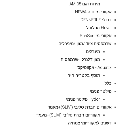
מידות דגם AM 35
אקווריומי נווה NEWA
דנרלי DENNERLE
Fluval הפלובל
אקווריומי SunSun
שרמפסיה-ציוד /מזון /מינירלים
מינרלים
מזון דלנרלי -שרמפסיה
Aquatix - אקווטיקס
תוסף בקטריה חיה
כללי
פילטר פנימי
Hydor פילטר פנימי
אקווריום חברת סליבי (SLIVIׂׂ)+מעמד
אקווריום חברת סליבי (SLIVIׂׂ)+מעמד
דשנים-לאקווריומי צמחיה