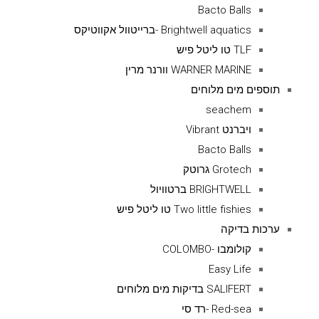
Bacto Balls
Brightwell aquatics -ברייטוול אקווטיקס
TLF טו ליטל פיש
WARNER MARINE וורנר מרין
תוספים מים מלוחים
seachem
ויברנט Vibrant
Bacto Balls
Grotech גרוטק
BRIGHTWELL ברטוויול
Two little fishies טו ליטל פיש
ערכות בדיקה
קולומבו -COLOMBO
Easy Life
SALIFERT בדיקות מים מלוחים
Red-sea -רד סי