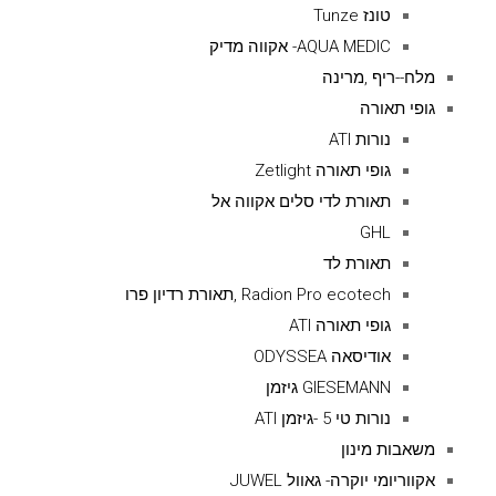
טונז Tunze
AQUA MEDIC- אקווה מדיק
מלח--ריף ,מרינה
גופי תאורה
נורות ATI
גופי תאורה Zetlight
תאורת לדי סלים אקווה אל
GHL
תאורת לד
Radion Pro ecotech ,תאורת רדיון פרו
גופי תאורה ATI
אודיסאה ODYSSEA
GIESEMANN גיזמן
נורות טי 5 -גיזמן ATI
משאבות מינון
אקווריומי יוקרה- גאוול JUWEL