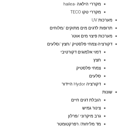
מקררי הילאה -hailea
מקררי טקו TECO
מערכות UV
תרופות לדגים מים מתוקים /מלוחים
מערכות פיצוי מים אוטו'
דקורציה-צמחי פלסטיק /חצץ /סלעים
דמוי אלמוגים דקורטיבי
חצץ
צמחי פלסטיק
סלעים
דקורציה Hydor היידור
שונות
הובלת דגים חיים
צינור גמיש
גרב מיקרוני /פרלון
מד מליחות/ רפרקטומטר