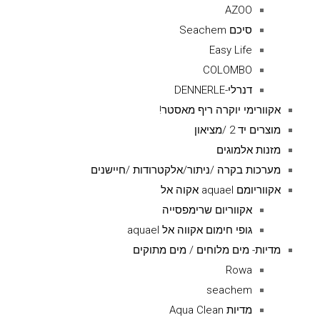
AZOO
סיכם Seachem
Easy Life
COLOMBO
דנרלי-DENNERLE
אקוורימי יוקרה ריף מאסטר!
מוצרים יד 2 /מציאון
מזנות אלמוגים
מערכות בקרה /ניתור/אלקטרודות /חיישנים
אקווריומם aquael אקוה אל
אקווריום שרימפסייה
גופי חימום אקווה אל aquael
מדיות- מים מלוחים / מים מתוקים
Rowa
seachem
מדיות Aqua Clean