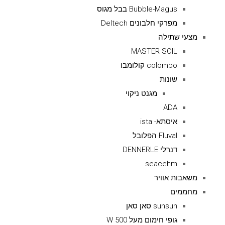
Bubble-Magus בבל מגוס
מפרקי חלבונים Deltech
מצעי שתילה
MASTER SOIL
colombo קולומבו
שונות
מגנט ניקוי
ADA
איסתא- ista
Fluval הפלובל
דנרלי DENNERLE
seacehm
משאבות אוויר
מחממים
sunsun סאן סאן
גופי חימום מעל 500 W