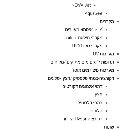
NEWA Jet
AquaBee
מקררים
ISTAׁׂ איסתא מאוורים
מקררי הילאה -hailea
מקררי טקו TECO
מערכות UV
תרופות לדגים מים מתוקים /מלוחים
מערכות פיצוי מים אוטו'
דקורציה-צמחי פלסטיק /חצץ /סלעים
דמוי אלמוגים דקורטיבי
חצץ
צמחי פלסטיק
סלעים
דקורציה Hydor היידור
שונות