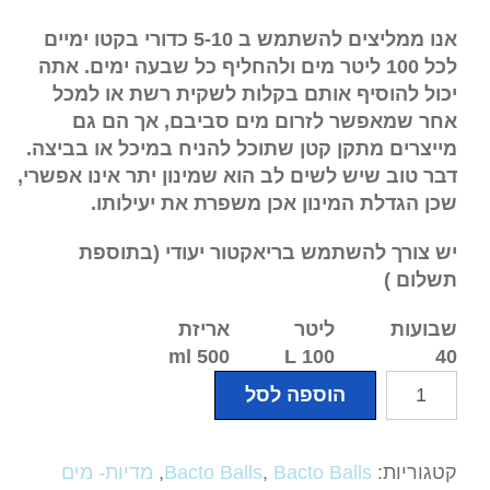
אנו ממליצים להשתמש ב 5-10 כדורי בקטו ימיים
לכל 100 ליטר מים ולהחליף כל שבעה ימים. אתה
יכול להוסיף אותם בקלות לשקית רשת או למכל
אחר שמאפשר לזרום מים סביבם, אך הם גם
מייצרים מתקן קטן שתוכל להניח במיכל או בביצה.
דבר טוב שיש לשים לב הוא שמינון יתר אינו אפשרי,
שכן הגדלת המינון אכן משפרת את יעילותו.
יש צורך להשתמש בריאקטור יעודי (בתוספת
תשלום )
שבועות
ליטר
אריזת
500 ml
L
100
40
כמות
הוספה לסל
של
Bacto
Balls
קטגוריות:
Bacto Balls
,
Bacto Balls
,
מדיות- מים