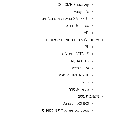
קולומבו -COLOMBO
Easy Life
SALIFERT בדיקות מים מלוחים
Red-sea -רד סי
API
מזונות -לדגי מים מתוקים / מלוחים
JBL
VITALIS – ויטליס
AQUA BITS
SERA סרה
OMGA NOE -אומגה 1
NLS
Tetra -טטרה
משאבות גלים
סאן סאן SunSun
X reefoctopus ריף אוקטופוס