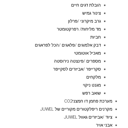
הובלת דגים חיים
צינור גמיש
גרב מיקרוני /פרלון
מד מליחות/ רפרקטומטר
חביות
דבק אלמוגים /פלאגים /הכל לפראגים
מאכיל אוטומטי
מספרים /פינצטה נירוסטה
סקרייפר /אביזרים לסקייפר
מלקחים
מגנט ניקוי
שואב רפש
מערכת פחמן דו חמצניCO2
מקרנים ריפלקטורים מקוריים של JUWEL
ציוד /אביזרים גאוול JUWEL
אבני אויר