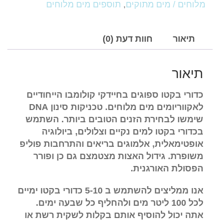
כדורי
מלוחים / מים מתוקים
,
תוספים מים מלוחים
בקטריה
במרקם
ג'ל
תיאור
חוות דעת (0)
בשחרור
איטי
תיאור
כדורי בקטו ספוגים בחיידקי קולומבו הייחודיים
לאקווריומים מים מלוחים. טכניקות סינון
DNA
שימשו לבחירת הזנים הטובים ביותר. השתמש
בכדורי בקטו למים נקיים וצלולים, ביולוגיה
אופטימאלית, אלמוגים בריאים והתרחבות פוליפ
משופרת. גידול האצות מצטמצם גם כן ופורר
הפסולת האורגנית.
אנו ממליצים להשתמש ב 5-10 כדורי בקטו ימיים
לכל 100 ליטר מים ולהחליף כל שבעה ימים.
אתה יכול להוסיף אותם בקלות לשקית רשת או