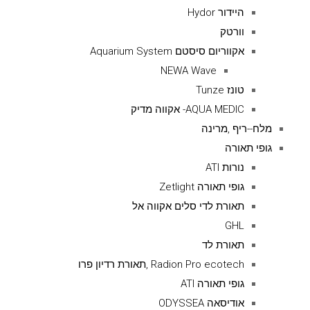
היידור Hydor
וורטק
אקווריום סיסטם Aquarium System
NEWA Wave
טונז Tunze
AQUA MEDIC- אקווה מדיק
מלח--ריף ,מרינה
גופי תאורה
נורות ATI
גופי תאורה Zetlight
תאורת לדי סלים אקווה אל
GHL
תאורת לד
Radion Pro ecotech ,תאורת רדיון פרו
גופי תאורה ATI
אודיסאה ODYSSEA