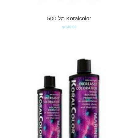
Koralcolor מל 500
₪
140.00