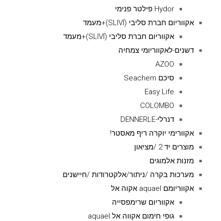
Hydor פילטר פנימי
אקווריום חברת סליבי (SLIVIׂׂ)+מעמד
אקווריום חברת סליבי (SLIVIׂׂ)+מעמד
דשנים-לאקווריומי צמחיה
AZOO
סיכם Seachem
Easy Life
COLOMBO
דנרלי-DENNERLE
אקוורימי יוקרה ריף מאסטר!
מוצרים יד 2 /מציאון
מזנות אלמוגים
מערכות בקרה /ניתור/אלקטרודות /חיישנים
אקווריומם aquael אקוה אל
אקווריום שרימפסייה
גופי חימום אקווה אל aquael