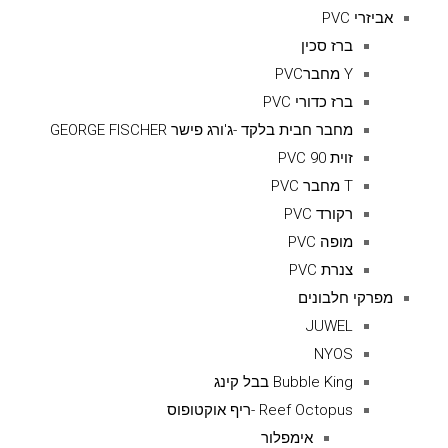
אביזרי PVC
ברז סכין
Y מחברPVC
ברז כדורי PVC
מחבר חבית בלקד -ג'ורג פישר GEORGE FISCHER
זוית 90 PVC
T מחבר PVC
רקורד PVC
מופה PVC
צנרת PVC
מפרקי חלבונים
JUWEL
NYOS
Bubble King בבל קינג
Reef Octopus -ריף אוקטופוס
אימפלור