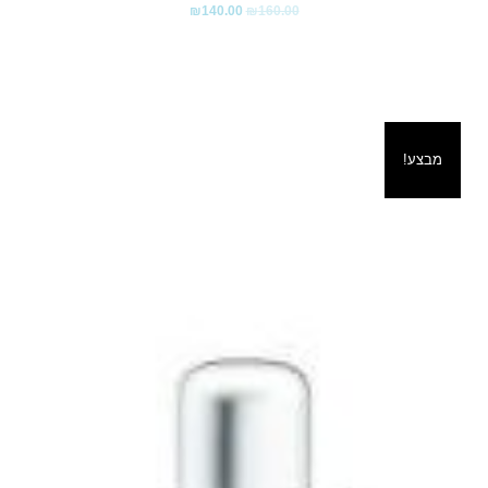
₪
140.00
₪
160.00
מבצע!