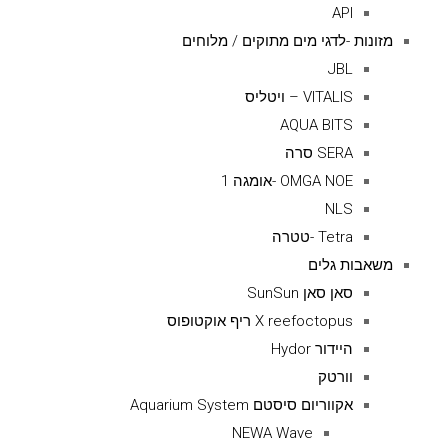
API
מזונות -לדגי מים מתוקים / מלוחים
JBL
VITALIS – ויטליס
AQUA BITS
SERA סרה
OMGA NOE -אומגה 1
NLS
Tetra -טטרה
משאבות גלים
סאן סאן SunSun
X reefoctopus ריף אוקטופוס
היידור Hydor
וורטק
אקווריום סיסטם Aquarium System
NEWA Wave