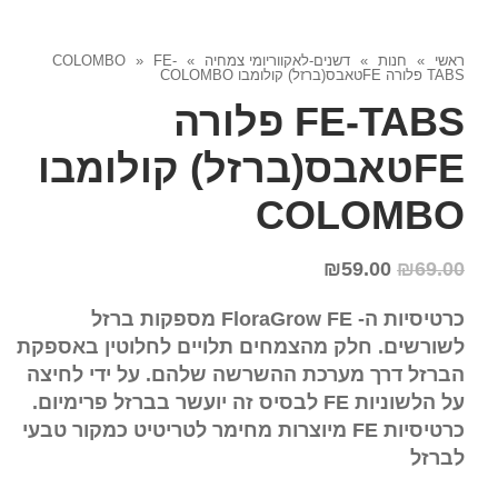
ראשי
»
חנות
»
דשנים-לאקווריומי צמחיה
»
FE-
»
COLOMBO
TABS פלורה FEטאבס(ברזל) קולומבו COLOMBO
FE-TABS פלורה
FEטאבס(ברזל) קולומבו
COLOMBO
₪
59.00
₪
69.00
כרטיסיות ה-
FloraGrow FE
מספקות ברזל
לשורשים. חלק מהצמחים תלויים לחלוטין באספקת
הברזל דרך מערכת ההשרשה שלהם. על ידי לחיצה
על הלשוניות
FE
לבסיס זה יועשר בברזל פרימיום.
כרטיסיות
FE
מיוצרות מחימר לטריטיט כמקור טבעי
לברזל