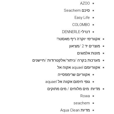
AZOO
סיכם Seachem
Easy Life
COLOMBO
דנרלי-DENNERLE
אקוורימי יוקרה ריף מאסטר!
מוצרים יד 2 /מציאון
מזנות אלמוגים
מערכות בקרה /ניתור/אלקטרודות /חיישנים
אקווריומם aquael אקוה אל
אקווריום שרימפסייה
גופי חימום אקווה אל aquael
מדיות- מים מלוחים / מים מתוקים
Rowa
seachem
מדיות Aqua Clean