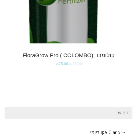
קולומבו -(FloraGrow Pro ( COLOMBO
₪
75.00
₪
85.00
חיפוש
עבור:
Ciano אקווריומי