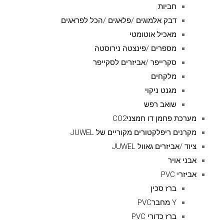
חביות
דבק אלמוגים /פלאגים /הכל לפראגים
מאכיל אוטומטי
מספרים /פינצטה נירוסטה
סקרייפר /אביזרים לסקייפר
מלקחים
מגנט ניקוי
שואב רפש
מערכת פחמן דו חמצניCO2
מקרנים ריפלקטורים מקוריים של JUWEL
ציוד /אביזרים גאוול JUWEL
אבני אויר
אביזרי PVC
ברז סכין
Y מחברPVC
ברז כדורי PVC