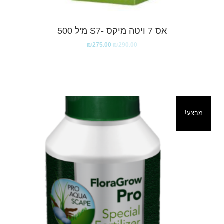
אס 7 ויטה מיקס -S7 מ'ל 500
₪
275.00
₪
290.00
מבצע!