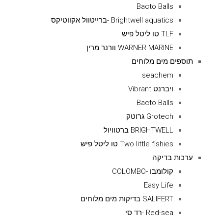
Bacto Balls
Brightwell aquatics -ברייטוול אקווטיקס
TLF טו ליטל פיש
WARNER MARINE וורנר מרין
תוספים מים מלוחים
seachem
ויברנט Vibrant
Bacto Balls
Grotech גרוטק
BRIGHTWELL ברטוויול
Two little fishies טו ליטל פיש
ערכות בדיקה
קולומבו -COLOMBO
Easy Life
SALIFERT בדיקות מים מלוחים
Red-sea -רד סי