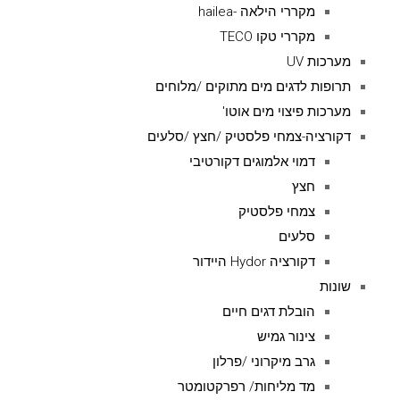
מקררי הילאה -hailea
מקררי טקו TECO
מערכות UV
תרופות לדגים מים מתוקים /מלוחים
מערכות פיצוי מים אוטו'
דקורציה-צמחי פלסטיק /חצץ /סלעים
דמוי אלמוגים דקורטיבי
חצץ
צמחי פלסטיק
סלעים
דקורציה Hydor היידור
שונות
הובלת דגים חיים
צינור גמיש
גרב מיקרוני /פרלון
מד מליחות/ רפרקטומטר