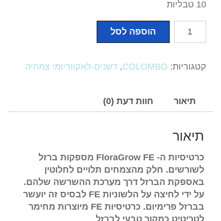
10 טבליות
כמות
הוספה לסל
של
FE-
TABS
קטגוריות:
COLOMBO
,
דשנים-לאקווריומי צמחיה
פלורה
FEטאבס(ברזל)
קולומבו
תיאור
חוות דעת (0)
COLOMBO
תיאור
כרטיסיות ה-
FloraGrow FE
מספקות ברזל
לשורשים. חלק מהצמחים תלויים לחלוטין
באספקת הברזל דרך מערכת ההשרשה שלהם.
על ידי לחיצה על הלשוניות
FE
לבסיס זה יועשר
בברזל פרימיום. כרטיסיות
FE
מיוצרות מחימר
לטריטיט כמקור טבעי לברזל