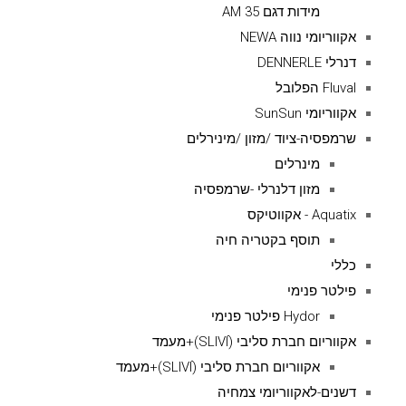
מידות דגם AM 35
אקווריומי נווה NEWA
דנרלי DENNERLE
Fluval הפלובל
אקווריומי SunSun
שרמפסיה-ציוד /מזון /מינירלים
מינרלים
מזון דלנרלי -שרמפסיה
Aquatix - אקווטיקס
תוסף בקטריה חיה
כללי
פילטר פנימי
Hydor פילטר פנימי
אקווריום חברת סליבי (SLIVIׂׂ)+מעמד
אקווריום חברת סליבי (SLIVIׂׂ)+מעמד
דשנים-לאקווריומי צמחיה