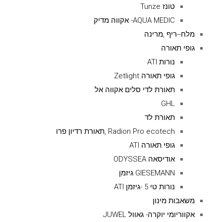
טונז Tunze
AQUA MEDIC- אקווה מדיק
מלח--ריף ,מרינה
גופי תאורה
נורות ATI
גופי תאורה Zetlight
תאורת לדי סלים אקווה אל
GHL
תאורת לד
Radion Pro ecotech ,תאורת רדיון פרו
גופי תאורה ATI
אודיסאה ODYSSEA
GIESEMANN גיזמן
נורות טי 5 -גיזמן ATI
משאבות מינון
אקווריומי יוקרה- גאוול JUWEL