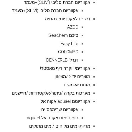
אקווריום חברת סליבי (SLIVIׂׂ)+מעמד
אקווריום חברת סליבי (SLIVIׂׂ)+מעמד
דשנים-לאקווריומי צמחיה
AZOO
סיכם Seachem
Easy Life
COLOMBO
דנרלי-DENNERLE
אקוורימי יוקרה ריף מאסטר!
מוצרים יד 2 /מציאון
מזנות אלמוגים
מערכות בקרה /ניתור/אלקטרודות /חיישנים
אקווריומם aquael אקוה אל
אקווריום שרימפסייה
גופי חימום אקווה אל aquael
מדיות- מים מלוחים / מים מתוקים