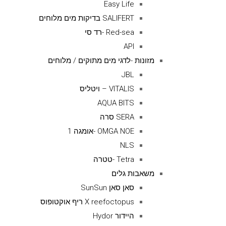
Easy Life
SALIFERT בדיקות מים מלוחים
Red-sea -רד סי
API
מזונות -לדגי מים מתוקים / מלוחים
JBL
VITALIS – ויטליס
AQUA BITS
SERA סרה
OMGA NOE -אומגה 1
NLS
Tetra -טטרה
משאבות גלים
סאן סאן SunSun
X reefoctopus ריף אוקטופוס
היידור Hydor