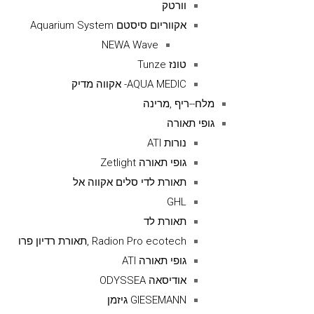
וורטק
אקווריום סיסטם Aquarium System
NEWA Wave
טונז Tunze
AQUA MEDIC- אקווה מדיק
מלח--ריף ,מרינה
גופי תאורה
נורות ATI
גופי תאורה Zetlight
תאורת לדי סלים אקווה אל
GHL
תאורת לד
Radion Pro ecotech ,תאורת רדיון פרו
גופי תאורה ATI
אודיסאה ODYSSEA
GIESEMANN גיזמן