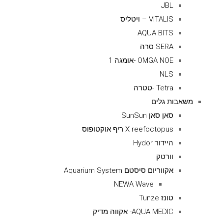
JBL
VITALIS – ויטליס
AQUA BITS
SERA סרה
OMGA NOE -אומגה 1
NLS
Tetra -טטרה
משאבות גלים
סאן סאן SunSun
X reefoctopus ריף אוקטופוס
היידור Hydor
וורטק
אקווריום סיסטם Aquarium System
NEWA Wave
טונז Tunze
AQUA MEDIC- אקווה מדיק