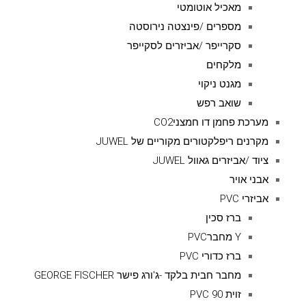
מאכיל אוטומטי
מספרים /פינצטה נירוסטה
סקרייפר /אביזרים לסקייפר
מלקחים
מגנט ניקוי
שואב רפש
מערכת פחמן דו חמצניCO2
מקרנים ריפלקטורים מקוריים של JUWEL
ציוד /אביזרים גאוול JUWEL
אבני אויר
אביזרי PVC
ברז סכין
Y מחברPVC
ברז כדורי PVC
מחבר חבית בלקד -ג'ורג פישר GEORGE FISCHER
זוית 90 PVC