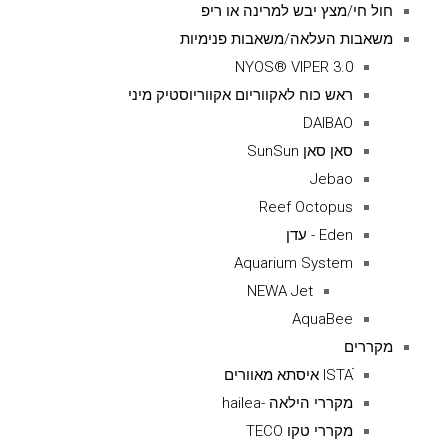
חול חי/מצץ יבש למרינה או ריפ
משאבות העלאה/משאבות פנימיות
NYOS® VIPER 3.0
ראש כוח לאקווריום אקווריוסטיק מיני
DAIBAO
סאן סאן SunSun
Jebao
Reef Octopus
Eden - עדן
Aquarium System
NEWA Jet
AquaBee
מקררים
ISTAׁׂ איסתא מאוורים
מקררי הילאה -hailea
מקררי טקו TECO