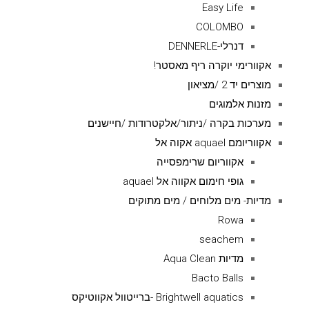
Easy Life
COLOMBO
דנרלי-DENNERLE
אקוורימי יוקרה ריף מאסטר!
מוצרים יד 2 /מציאון
מזנות אלמוגים
מערכות בקרה /ניתור/אלקטרודות /חיישנים
אקווריומם aquael אקוה אל
אקווריום שרימפסייה
גופי חימום אקווה אל aquael
מדיות- מים מלוחים / מים מתוקים
Rowa
seachem
מדיות Aqua Clean
Bacto Balls
Brightwell aquatics -ברייטוול אקווטיקס