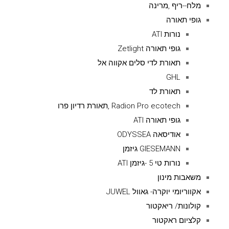
מלח--ריף ,מרינה
גופי תאורה
נורות ATI
גופי תאורה Zetlight
תאורת לדי סלים אקווה אל
GHL
תאורת לד
Radion Pro ecotech ,תאורת רדיון פרו
גופי תאורה ATI
אודיסאה ODYSSEA
GIESEMANN גיזמן
נורות טי 5 -גיזמן ATI
משאבות מינון
אקווריומי יוקרה- גאוול JUWEL
קולונות/ ריאקטור
קלציום ראקטור