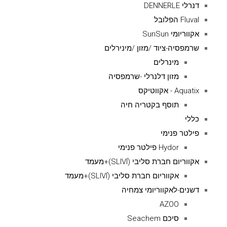
דנרלי DENNERLE
Fluval הפלובל
אקווריומי SunSun
שרמפסיה-ציוד /מזון /מינירלים
מינרלים
מזון דלנרלי -שרמפסיה
Aquatix - אקווטיקס
תוסף בקטריה חיה
כללי
פילטר פנימי
Hydor פילטר פנימי
אקווריום חברת סליבי (SLIVIׂׂ)+מעמד
אקווריום חברת סליבי (SLIVIׂׂ)+מעמד
דשנים-לאקווריומי צמחיה
AZOO
סיכם Seachem