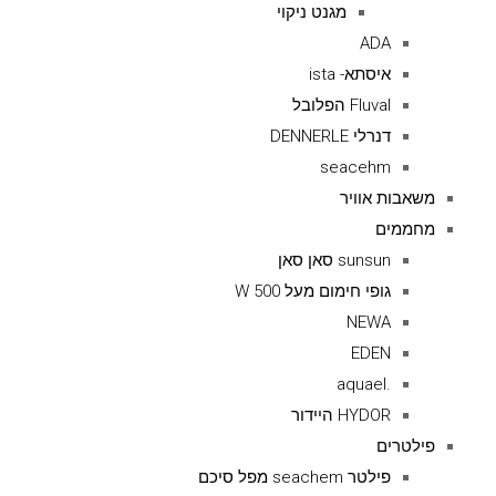
מגנט ניקוי
ADA
איסתא- ista
Fluval הפלובל
דנרלי DENNERLE
seacehm
משאבות אוויר
מחממים
sunsun סאן סאן
גופי חימום מעל 500 W
NEWA
EDEN
.aquael
HYDOR היידור
פילטרים
פילטר seachem מפל סיכם