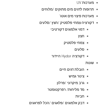
מערכות UV
תרופות לדגים מים מתוקים /מלוחים
מערכות פיצוי מים אוטו'
דקורציה-צמחי פלסטיק /חצץ /סלעים
דמוי אלמוגים דקורטיבי
חצץ
צמחי פלסטיק
סלעים
דקורציה Hydor היידור
שונות
הובלת דגים חיים
צינור גמיש
גרב מיקרוני /פרלון
מד מליחות/ רפרקטומטר
חביות
דבק אלמוגים /פלאגים /הכל לפראגים