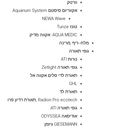
וורטק
אקווריום סיסטם Aquarium System
NEWA Wave
טונז Tunze
AQUA MEDIC- אקווה מדיק
מלח--ריף ,מרינה
גופי תאורה
נורות ATI
גופי תאורה Zetlight
תאורת לדי סלים אקווה אל
GHL
תאורת לד
Radion Pro ecotech ,תאורת רדיון פרו
גופי תאורה ATI
אודיסאה ODYSSEA
GIESEMANN גיזמן