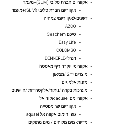
אקווריום חברת סליבי (SLIVIׂׂ)+מעמד
אקווריום חברת סליבי (SLIVIׂׂ)+מעמד
דשנים-לאקווריומי צמחיה
AZOO
סיכם Seachem
Easy Life
COLOMBO
דנרלי-DENNERLE
אקוורימי יוקרה ריף מאסטר!
מוצרים יד 2 /מציאון
מזנות אלמוגים
מערכות בקרה /ניתור/אלקטרודות /חיישנים
אקווריומם aquael אקוה אל
אקווריום שרימפסייה
גופי חימום אקווה אל aquael
מדיות- מים מלוחים / מים מתוקים