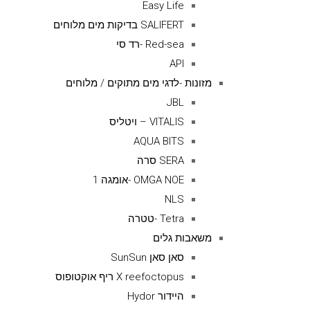
Easy Life
SALIFERT בדיקות מים מלוחים
Red-sea -רד סי
API
מזונות -לדגי מים מתוקים / מלוחים
JBL
VITALIS – ויטליס
AQUA BITS
SERA סרה
OMGA NOE -אומגה 1
NLS
Tetra -טטרה
משאבות גלים
סאן סאן SunSun
X reefoctopus ריף אוקטופוס
היידור Hydor