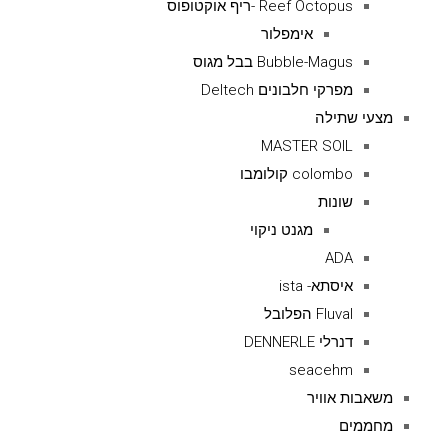
Reef Octopus -ריף אוקטופוס
אימפלור
Bubble-Magus בבל מגוס
מפרקי חלבונים Deltech
מצעי שתילה
MASTER SOIL
colombo קולומבו
שונות
מגנט ניקוי
ADA
איסתא- ista
Fluval הפלובל
דנרלי DENNERLE
seacehm
משאבות אוויר
מחממים