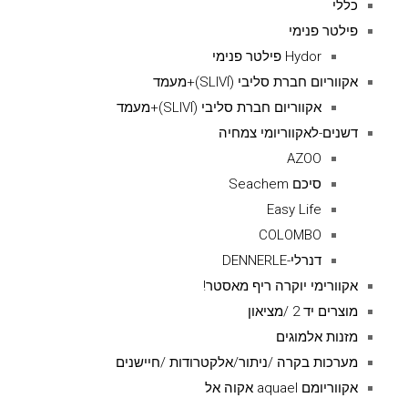
כללי
פילטר פנימי
Hydor פילטר פנימי
אקווריום חברת סליבי (SLIVIׂׂ)+מעמד
אקווריום חברת סליבי (SLIVIׂׂ)+מעמד
דשנים-לאקווריומי צמחיה
AZOO
סיכם Seachem
Easy Life
COLOMBO
דנרלי-DENNERLE
אקוורימי יוקרה ריף מאסטר!
מוצרים יד 2 /מציאון
מזנות אלמוגים
מערכות בקרה /ניתור/אלקטרודות /חיישנים
אקווריומם aquael אקוה אל