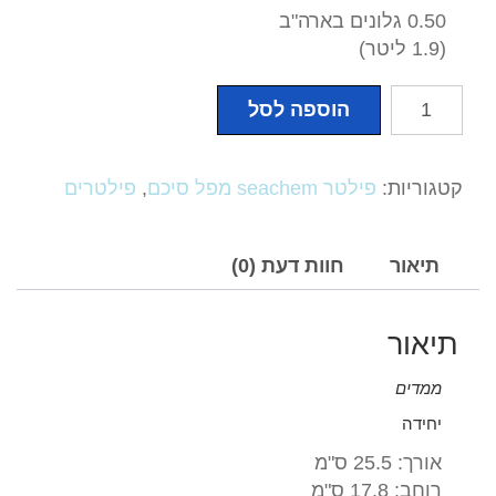
0.50 גלונים בארה"ב
(1.9 ליטר)
כמות
הוספה לסל
של
seachem-
tidal-
קטגוריות:
פילטר seachem מפל סיכם
,
פילטרים
75-
1500-
lh
תיאור
חוות דעת (0)
פילטר
מפל
תיאור
סיכם
דגם
ממדים
75
יחידה
אורך: 25.5 ס"מ
רוחב: 17.8 ס"מ