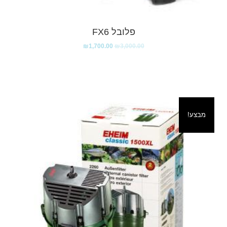
פלובל FX6
₪
1,700.00
₪
3,000.00
מבצע!