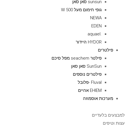
sunsun סאן סאן
גופי חימום מעל 500 W
NEWA
EDEN
.aquael
HYDOR היידור
פילטרים
פילטר seachem מפל סיכם
SunSun סאן סאן
פילטרים נוספים
Fluval -פלובל
EHIEM אהיים
מערכות אוסמוזה
למבצעים בלעדיים
עצות וטיפים