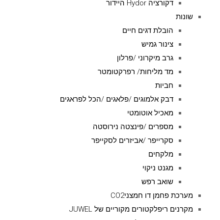
דקורציה Hydor היידור
שונות
הובלת דגים חיים
צינור גמיש
גרב מיקרוני /פרלון
מד מליחות/ רפרקטומטר
חביות
דבק אלמוגים /פלאגים /הכל לפראגים
מאכיל אוטומטי
מספרים /פינצטה נירוסטה
סקרייפר /אביזרים לסקייפר
מלקחים
מגנט ניקוי
שואב רפש
מערכת פחמן דו חמצניCO2
מקרנים ריפלקטורים מקוריים של JUWEL