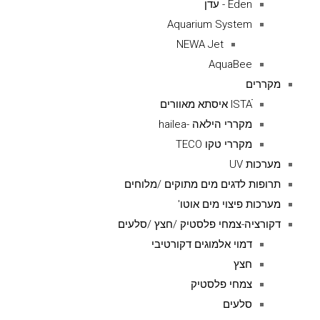
Eden - עדן
Aquarium System
NEWA Jet
AquaBee
מקררים
ISTAׁׂ איסתא מאוורים
מקררי הילאה -hailea
מקררי טקו TECO
מערכות UV
תרופות לדגים מים מתוקים /מלוחים
מערכות פיצוי מים אוטו'
דקורציה-צמחי פלסטיק /חצץ /סלעים
דמוי אלמוגים דקורטיבי
חצץ
צמחי פלסטיק
סלעים