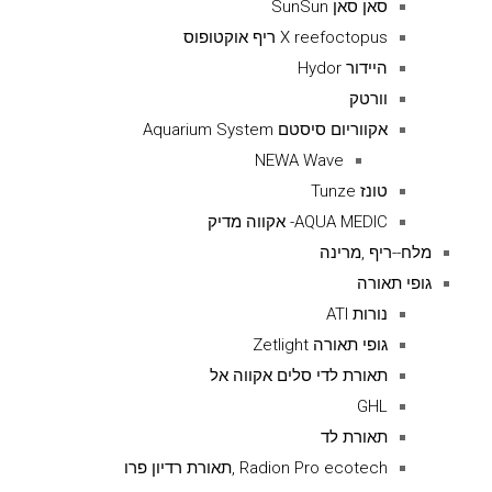
סאן סאן SunSun
X reefoctopus ריף אוקטופוס
היידור Hydor
וורטק
אקווריום סיסטם Aquarium System
NEWA Wave
טונז Tunze
AQUA MEDIC- אקווה מדיק
מלח--ריף ,מרינה
גופי תאורה
נורות ATI
גופי תאורה Zetlight
תאורת לדי סלים אקווה אל
GHL
תאורת לד
Radion Pro ecotech ,תאורת רדיון פרו