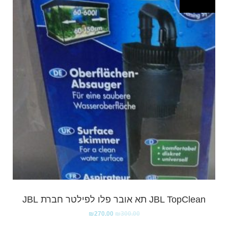
JBL TopClean תא אובר פלו לפילטר חברת JBL
₪
270.00
₪
300.00