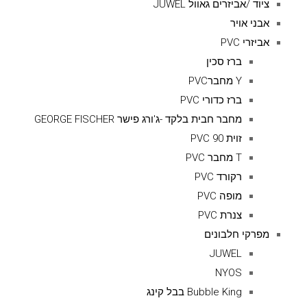
ציוד /אביזרים גאוול JUWEL
אבני אויר
אביזרי PVC
ברז סכין
Y מחברPVC
ברז כדורי PVC
מחבר חבית בלקד -ג'ורג פישר GEORGE FISCHER
זוית 90 PVC
T מחבר PVC
רקורד PVC
מופה PVC
צנרת PVC
מפרקי חלבונים
JUWEL
NYOS
Bubble King בבל קינג